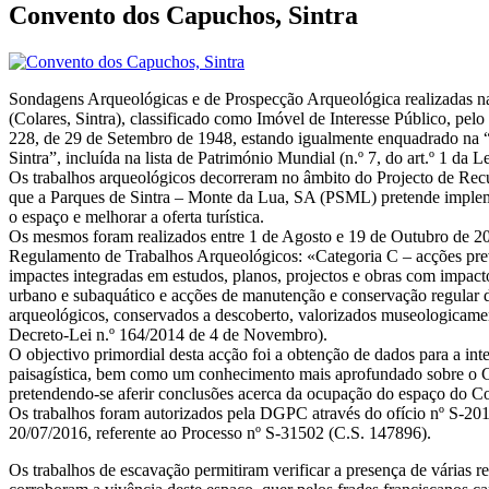
Convento dos Capuchos, Sintra
Sondagens Arqueológicas e de Prospecção Arqueológica realizadas 
(Colares, Sintra), classificado como Imóvel de Interesse Público, pelo
228, de 29 de Setembro de 1948, estando igualmente enquadrado na “
Sintra”, incluída na lista de Património Mundial (n.º 7, do art.º 1 da 
Os trabalhos arqueológicos decorreram no âmbito do Projecto de R
que a Parques de Sintra – Monte da Lua, SA (PSML) pretende impleme
o espaço e melhorar a oferta turística.
Os mesmos foram realizados entre 1 de Agosto e 19 de Outubro de 2
Regulamento de Trabalhos Arqueológicos: «Categoria C – acções pre
impactes integradas em estudos, planos, projectos e obras com impacto
urbano e subaquático e acções de manutenção e conservação regular de 
arqueológicos, conservados a descoberto, valorizados museologicame
Decreto-Lei n.º 164/2014 de 4 de Novembro).
O objectivo primordial desta acção foi a obtenção de dados para a int
paisagística, bem como um conhecimento mais aprofundado sobre o C
pretendendo-se aferir conclusões acerca da ocupação do espaço do Co
Os trabalhos foram autorizados pela DGPC através do ofício nº S-20
20/07/2016, referente ao Processo nº S-31502 (C.S. 147896).
Os trabalhos de escavação permitiram verificar a presença de várias r