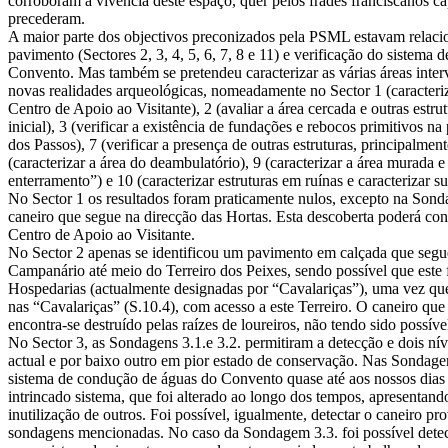
corroboram a vivência deste espaço, quer pelos frades franciscanos c
precederam.
A maior parte dos objectivos preconizados pela PSML estavam relaci
pavimento (Sectores 2, 3, 4, 5, 6, 7, 8 e 11) e verificação do sistema 
Convento. Mas também se pretendeu caracterizar as várias áreas inte
novas realidades arqueológicas, nomeadamente no Sector 1 (caracteri
Centro de Apoio ao Visitante), 2 (avaliar a área cercada e outras estr
inicial), 3 (verificar a existência de fundações e rebocos primitivos n
dos Passos), 7 (verificar a presença de outras estruturas, principalmente
(caracterizar a área do deambulatório), 9 (caracterizar a área murada e
enterramento”) e 10 (caracterizar estruturas em ruínas e caracterizar 
No Sector 1 os resultados foram praticamente nulos, excepto na Sond
caneiro que segue na direcção das Hortas. Esta descoberta poderá con
Centro de Apoio ao Visitante.
No Sector 2 apenas se identificou um pavimento em calçada que segue
Campanário até meio do Terreiro dos Peixes, sendo possível que este 
Hospedarias (actualmente designadas por “Cavalariças”), uma vez que
nas “Cavalariças” (S.10.4), com acesso a este Terreiro. O caneiro que
encontra-se destruído pelas raízes de loureiros, não tendo sido possí
No Sector 3, as Sondagens 3.1.e 3.2. permitiram a detecção e dois nív
actual e por baixo outro em pior estado de conservação. Nas Sondagens
sistema de condução de águas do Convento quase até aos nossos dia
intrincado sistema, que foi alterado ao longo dos tempos, apresentand
inutilização de outros. Foi possível, igualmente, detectar o caneiro pr
sondagens mencionadas. No caso da Sondagem 3.3. foi possível detec