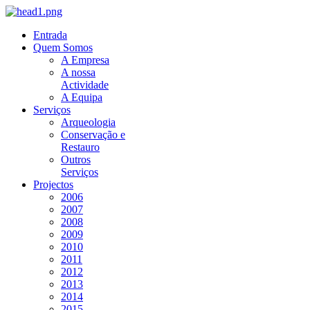
Entrada
Quem Somos
A Empresa
A nossa
Actividade
A Equipa
Serviços
Arqueologia
Conservação e
Restauro
Outros
Serviços
Projectos
2006
2007
2008
2009
2010
2011
2012
2013
2014
2015