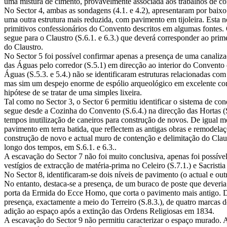
uma mistura de cimento, provavelmente associada aos trabalhos de 
No Sector 4, ambas as sondagens (4.1. e 4.2), apresentaram por baix
uma outra estrutura mais reduzida, com pavimento em tijoleira. Esta 
primitivos confessionários do Convento descritos em algumas fontes
segue para o Claustro (S.6.1. e 6.3.) que deverá corresponder ao pri
do Claustro.
No Sector 5 foi possível confirmar apenas a presença de uma canali
das Águas pelo corredor (S.5.1) em direcção ao interior do Convento 
Águas (S.5.3. e 5.4.) não se identificaram estruturas relacionadas com
mas sim um despejo enorme de espólio arqueológico em excelente con
hipótese de se tratar de uma simples lixeira.
Tal como no Sector 3, o Sector 6 permitiu identificar o sistema de c
segue desde a Cozinha do Convento (S.6.4.) na direcção das Hortas (S
tempos inutilização de caneiros para construção de novos. De igual mo
pavimento em terra batida, que reflectem as antigas obras e remodelaç
construção de novo e actual muro de contenção e delimitação do Claus
longo dos tempos, em S.6.1. e 6.3..
A escavação do Sector 7 não foi muito conclusiva, apenas foi possíve
vestígios de extracção de matéria-prima no Celeiro (S.7.1.) e Sacristia 
No Sector 8, identificaram-se dois níveis de pavimento (o actual e out
No entanto, destaca-se a presença, de um buraco de poste que deveria
porta da Ermida do Ecce Homo, que corta o pavimento mais antigo. De
presença, exactamente a meio do Terreiro (S.8.3.), de quatro marcas 
adição ao espaço após a extinção das Ordens Religiosas em 1834.
A escavação do Sector 9 não permitiu caracterizar o espaço murado.