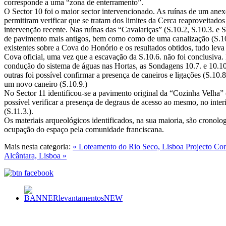
corresponde a uma “zona de enterramento”.
O Sector 10 foi o maior sector intervencionado. As ruínas de um anex
permitiram verificar que se tratam dos limites da Cerca reaproveitado
intervenção recente. Nas ruínas das “Cavalariças” (S.10.2, S.10.3. e S.
de pavimento mais antigos, bem como como de uma canalização (S.10
existentes sobre a Cova do Honório e os resultados obtidos, tudo leva
Cova oficial, uma vez que a escavação da S.10.6. não foi conclusiva. 
condução do sistema de águas nas Hortas, as Sondagens 10.7. e 10.1
outras foi possível confirmar a presença de caneiros e ligações (S.10.
um novo caneiro (S.10.9.)
No Sector 11 identificou-se a pavimento original da “Cozinha Velha” (
possível verificar a presença de degraus de acesso ao mesmo, no interi
(S.11.3.).
Os materiais arqueológicos identificados, na sua maioria, são crono
ocupação do espaço pela comunidade franciscana.
Mais nesta categoria:
« Loteamento do Rio Seco, Lisboa
Projecto Cor
Alcântara, Lisboa »