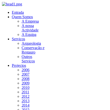
Entrada
Quem Somos
A Empresa
A nossa
Actividade
A Equipa
Serviços
Arqueologia
Conservação e
Restauro
Outros
Serviços
Projectos
2006
2007
2008
2009
2010
2011
2012
2013
2014
2015