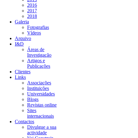
2016
2017
2018
Galeria
Fotografias
Vídeos
Arquivo
I&D
Áreas de
Investigação
Artigos e
Publicações
Clientes
Links
Associações
Instituições
Universidades
Blogs
Revistas online
Sites
internacionais
Contactos
Divulgue a sua
actividade