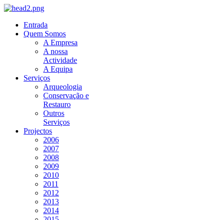
Entrada
Quem Somos
A Empresa
A nossa
Actividade
A Equipa
Serviços
Arqueologia
Conservação e
Restauro
Outros
Serviços
Projectos
2006
2007
2008
2009
2010
2011
2012
2013
2014
2015