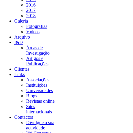
2016
2017
2018
Galeria
Fotografias
Vídeos
Arquivo
I&D
Áreas de
Investigação
Artigos e
Publicações
Clientes
Links
Associações
Instituições
Universidades
Blogs
Revistas online
Sites
internacionais
Contactos
Divulgue a sua
actividade