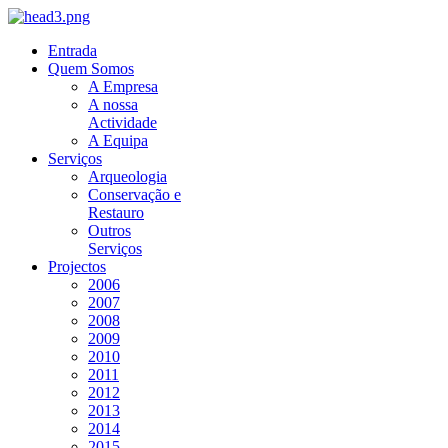
Entrada
Quem Somos
A Empresa
A nossa
Actividade
A Equipa
Serviços
Arqueologia
Conservação e
Restauro
Outros
Serviços
Projectos
2006
2007
2008
2009
2010
2011
2012
2013
2014
2015