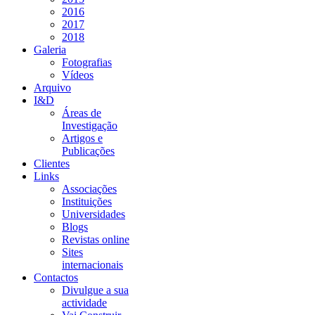
2016
2017
2018
Galeria
Fotografias
Vídeos
Arquivo
I&D
Áreas de
Investigação
Artigos e
Publicações
Clientes
Links
Associações
Instituições
Universidades
Blogs
Revistas online
Sites
internacionais
Contactos
Divulgue a sua
actividade