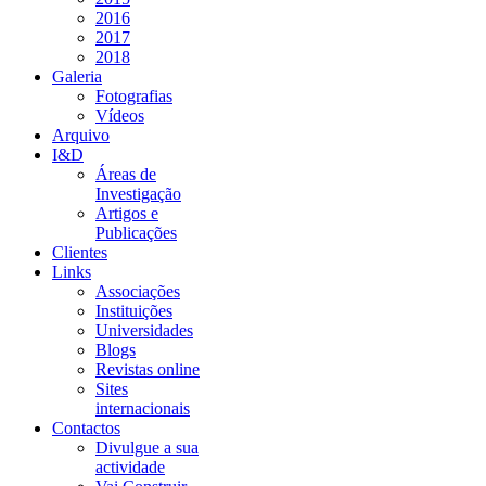
2016
2017
2018
Galeria
Fotografias
Vídeos
Arquivo
I&D
Áreas de
Investigação
Artigos e
Publicações
Clientes
Links
Associações
Instituições
Universidades
Blogs
Revistas online
Sites
internacionais
Contactos
Divulgue a sua
actividade