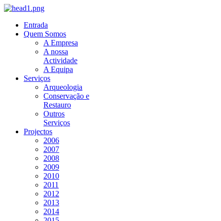
Entrada
Quem Somos
A Empresa
A nossa
Actividade
A Equipa
Serviços
Arqueologia
Conservação e
Restauro
Outros
Serviços
Projectos
2006
2007
2008
2009
2010
2011
2012
2013
2014
2015