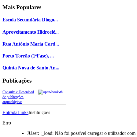
Mais
Populares
Escola Secundária Diogo...
Aproveitamento Hidroelé...
Rua António Maria Card...
Porto Torrão (1ªFase), ...
Quinta Nova de Santo An...
Publicações
Consulta e Download
de publicações
arqueológicas
Entrada
Links
Instituições
Erro
JUser: :_load: Não foi possível carregar o utilizador com