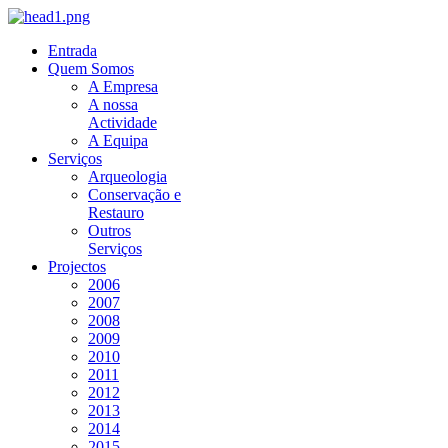
Entrada
Quem Somos
A Empresa
A nossa
Actividade
A Equipa
Serviços
Arqueologia
Conservação e
Restauro
Outros
Serviços
Projectos
2006
2007
2008
2009
2010
2011
2012
2013
2014
2015