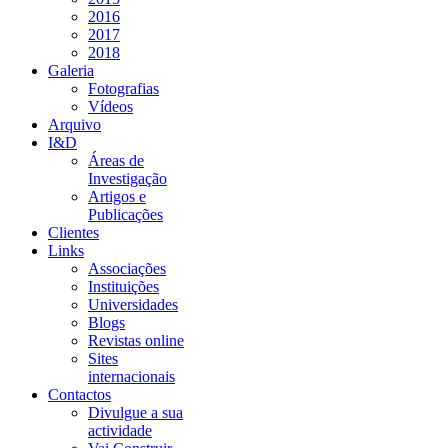
2016
2017
2018
Galeria
Fotografias
Vídeos
Arquivo
I&D
Áreas de
Investigação
Artigos e
Publicações
Clientes
Links
Associações
Instituições
Universidades
Blogs
Revistas online
Sites
internacionais
Contactos
Divulgue a sua
actividade