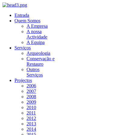
Entrada
Quem Somos
A Empresa
A nossa
Actividade
A Equipa
Serviços
Arqueologia
Conservação e
Restauro
Outros
Serviços
Projectos
2006
2007
2008
2009
2010
2011
2012
2013
2014
2015