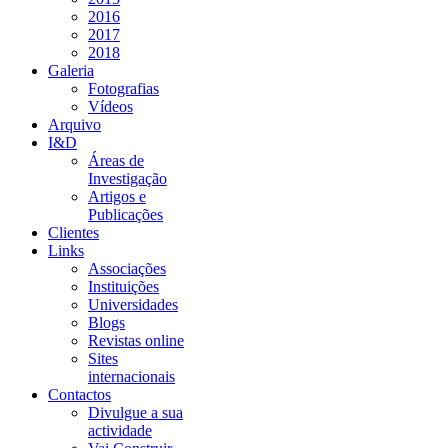
2016
2017
2018
Galeria
Fotografias
Vídeos
Arquivo
I&D
Áreas de
Investigação
Artigos e
Publicações
Clientes
Links
Associações
Instituições
Universidades
Blogs
Revistas online
Sites
internacionais
Contactos
Divulgue a sua
actividade