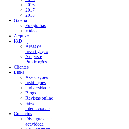
2016
2017
2018
Galeria
Fotografias
Vídeos
Arquivo
I&D
Áreas de
Investigação
Artigos e
Publicações
Clientes
Links
Associações
Instituições
Universidades
Blogs
Revistas online
Sites
internacionais
Contactos
Divulgue a sua
actividade