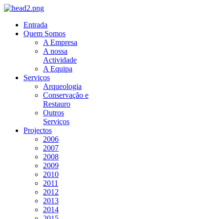
Entrada
Quem Somos
A Empresa
A nossa
Actividade
A Equipa
Serviços
Arqueologia
Conservação e
Restauro
Outros
Serviços
Projectos
2006
2007
2008
2009
2010
2011
2012
2013
2014
2015