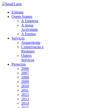
Entrada
Quem Somos
A Empresa
A nossa
Actividade
A Equipa
Serviços
Arqueologia
Conservação e
Restauro
Outros
Serviços
Projectos
2006
2007
2008
2009
2010
2011
2012
2013
2014
2015