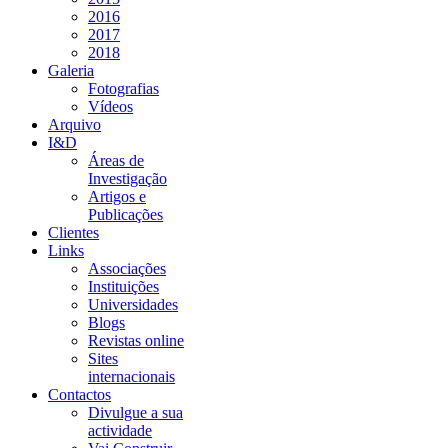
2016
2017
2018
Galeria
Fotografias
Vídeos
Arquivo
I&D
Áreas de
Investigação
Artigos e
Publicações
Clientes
Links
Associações
Instituições
Universidades
Blogs
Revistas online
Sites
internacionais
Contactos
Divulgue a sua
actividade