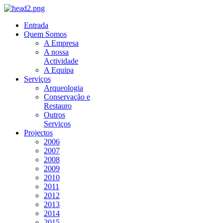
Entrada
Quem Somos
A Empresa
A nossa
Actividade
A Equipa
Serviços
Arqueologia
Conservação e
Restauro
Outros
Serviços
Projectos
2006
2007
2008
2009
2010
2011
2012
2013
2014
2015