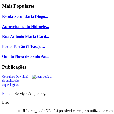
Mais
Populares
Escola Secundária Diogo...
Aproveitamento Hidroelé...
Rua António Maria Card...
Porto Torrão (1ªFase), ...
Quinta Nova de Santo An...
Publicações
Consulta e Download
de publicações
arqueológicas
Entrada
Serviços
Arqueologia
Erro
JUser: :_load: Não foi possível carregar o utilizador com