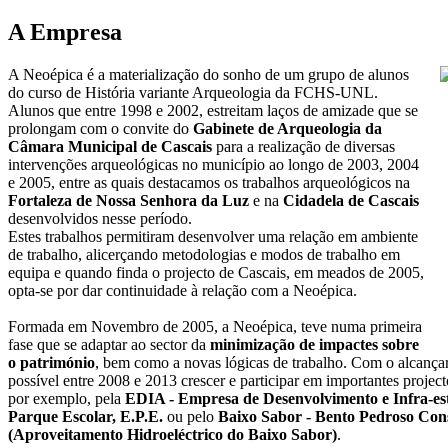
A Empresa
A Neoépica é a materialização do sonho de um grupo de alunos
do curso de História variante Arqueologia da FCHS-UNL.
Alunos que entre 1998 e 2002, estreitam laços de amizade que se
prolongam com o convite do
Gabinete de Arqueologia da
Câmara Municipal de Cascais
para a realização de diversas
intervenções arqueológicas no município ao longo de 2003, 2004
e 2005, entre as quais destacamos os trabalhos arqueológicos na
Fortaleza de Nossa Senhora da Luz
e na
Cidadela de Cascais
desenvolvidos nesse período.
Estes trabalhos permitiram desenvolver uma relação em ambiente
de trabalho, alicerçando metodologias e modos de trabalho em
equipa e quando finda o projecto de Cascais, em meados de 2005,
opta-se por dar continuidade à relação com a Neoépica.
Formada em Novembro de 2005, a Neoépica, teve numa primeira
fase que se adaptar ao sector da
minimização de impactes sobre
o património
, bem como a novas lógicas de trabalho. Com o alcançar 
possível entre 2008 e 2013 crescer e participar em importantes proje
por exemplo, pela
EDIA - Empresa de Desenvolvimento e Infra-es
Parque Escolar, E.P.E.
ou pelo
Baixo Sabor - Bento Pedroso Co
(Aproveitamento Hidroeléctrico do Baixo Sabor)
.