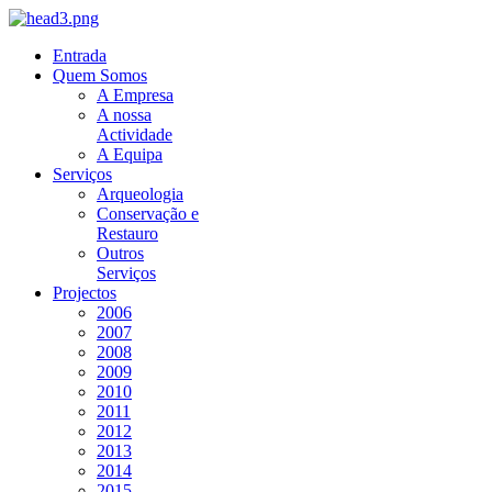
Entrada
Quem Somos
A Empresa
A nossa
Actividade
A Equipa
Serviços
Arqueologia
Conservação e
Restauro
Outros
Serviços
Projectos
2006
2007
2008
2009
2010
2011
2012
2013
2014
2015