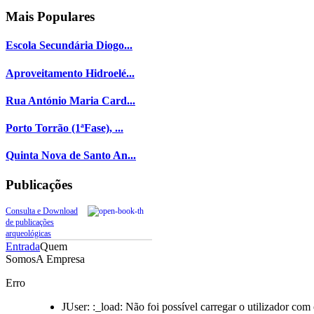
Mais
Populares
Escola Secundária Diogo...
Aproveitamento Hidroelé...
Rua António Maria Card...
Porto Torrão (1ªFase), ...
Quinta Nova de Santo An...
Publicações
Consulta e Download
de publicações
arqueológicas
Entrada
Quem
Somos
A Empresa
Erro
JUser: :_load: Não foi possível carregar o utilizador com