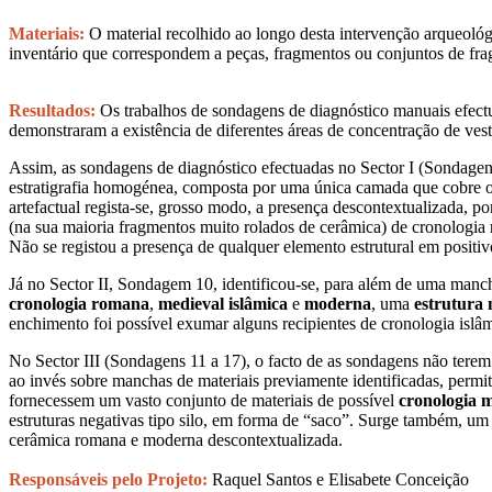
Materiais:
O material recolhido ao longo desta intervenção arqueol
inventário que correspondem a peças, fragmentos ou conjuntos de fra
Resultados:
Os trabalhos de sondagens de diagnóstico manuais efectu
demonstraram a existência de diferentes áreas de concentração de vestí
Assim, as sondagens de diagnóstico efectuadas no Sector I (Sondagen
estratigrafia homogénea, composta por uma única camada que cobre o 
artefactual regista-se, grosso modo, a presença descontextualizada, po
(na sua maioria fragmentos muito rolados de cerâmica) de cronologi
Não se registou a presença de qualquer elemento estrutural em positiv
Já no Sector II, Sondagem 10, identificou-se, para além de uma manch
cronologia romana
,
medieval islâmica
e
moderna
, uma
estrutura n
enchimento foi possível exumar alguns recipientes de cronologia islâm
No Sector III (Sondagens 11 a 17), o facto de as sondagens não terem
ao invés sobre manchas de materiais previamente identificadas, permit
fornecessem um vasto conjunto de materiais de possível
cronologia m
estruturas negativas tipo silo, em forma de “saco”. Surge também, um
cerâmica romana e moderna descontextualizada.
Responsáveis pelo Projeto:
Raquel Santos e Elisabete Conceição