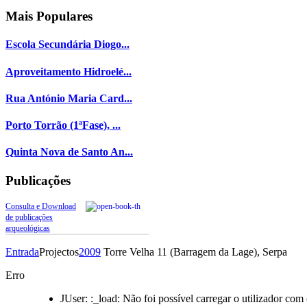
Mais
Populares
Escola Secundária Diogo...
Aproveitamento Hidroelé...
Rua António Maria Card...
Porto Torrão (1ªFase), ...
Quinta Nova de Santo An...
Publicações
Consulta e Download
de publicações
arqueológicas
Entrada
Projectos
2009
Torre Velha 11 (Barragem da Lage), Serpa
Erro
JUser: :_load: Não foi possível carregar o utilizador com