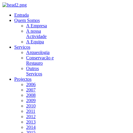
Entrada
Quem Somos
A Empresa
A nossa
Actividade
A Equipa
Serviços
Arqueologia
Conservação e
Restauro
Outros
Serviços
Projectos
2006
2007
2008
2009
2010
2011
2012
2013
2014
2015