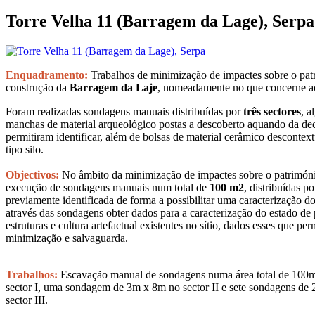
Torre Velha 11 (Barragem da Lage), Serpa
Enquadramento:
Trabalhos de minimização de impactes sobre o patr
construção da
Barragem da Laje
, nomeadamente no que concerne ao
Foram realizadas sondagens manuais distribuídas por
três sectores
, a
manchas de material arqueológico postas a descoberto aquando da d
permitiram identificar, além de bolsas de material cerâmico descontext
tipo silo.
Objectivos:
No âmbito da minimização de impactes sobre o património
execução de sondagens manuais num total de
100 m2
, distribuídas p
previamente identificada de forma a possibilitar uma caracterização do
através das sondagens obter dados para a caracterização do estado de 
estruturas e cultura artefactual existentes no sítio, dados esses que pe
minimização e salvaguarda.
Trabalhos:
Escavação manual de sondagens numa área total de 100
sector I, uma sondagem de 3m x 8m no sector II e sete sondagens d
sector III.