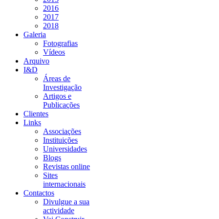
2016
2017
2018
Galeria
Fotografias
Vídeos
Arquivo
I&D
Áreas de
Investigação
Artigos e
Publicações
Clientes
Links
Associações
Instituições
Universidades
Blogs
Revistas online
Sites
internacionais
Contactos
Divulgue a sua
actividade