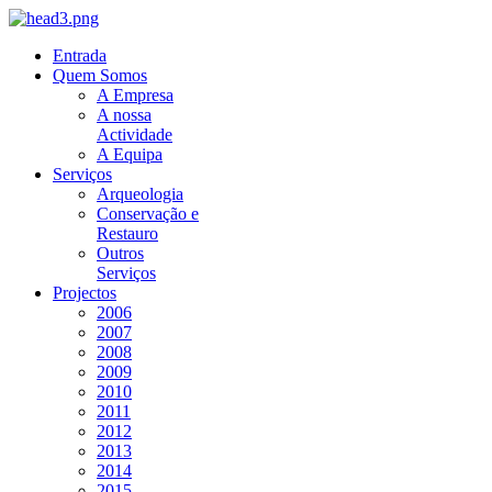
Entrada
Quem Somos
A Empresa
A nossa
Actividade
A Equipa
Serviços
Arqueologia
Conservação e
Restauro
Outros
Serviços
Projectos
2006
2007
2008
2009
2010
2011
2012
2013
2014
2015