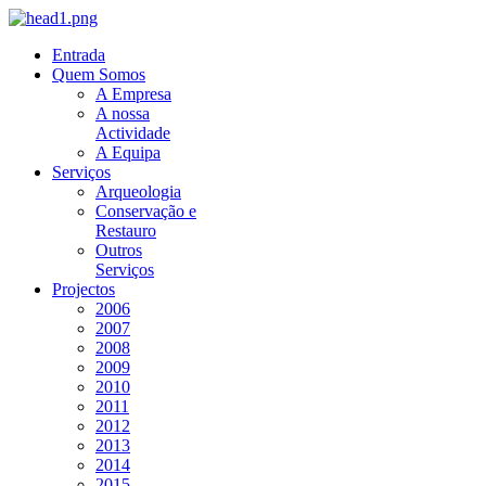
Entrada
Quem Somos
A Empresa
A nossa
Actividade
A Equipa
Serviços
Arqueologia
Conservação e
Restauro
Outros
Serviços
Projectos
2006
2007
2008
2009
2010
2011
2012
2013
2014
2015