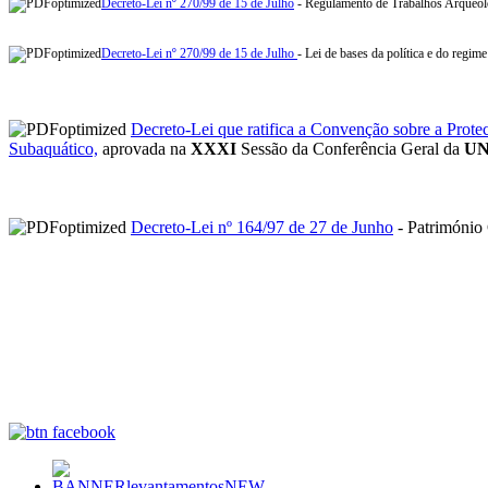
Decreto-Lei nº 270/99 de 15 de Julho
- Regulamento de Trabalhos Arqueol
Decreto-Lei nº 270/99 de 15 de Julho
- Lei de bases da política e do regim
Decreto-Lei que ratifica a Convenção sobre a Prote
Subaquático,
aprovada na
XXXI
Sessão da Conferência Geral da
U
Decreto-Lei nº 164/97 de 27 de Junho
- Património 