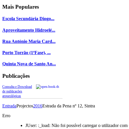
Mais
Populares
Escola Secundária Diogo...
Aproveitamento Hidroelé...
Rua António Maria Card...
Porto Torrão (1ªFase), ...
Quinta Nova de Santo An...
Publicações
Consulta e Download
de publicações
arqueológicas
Entrada
Projectos
2016
Estrada da Pena nº 12, Sintra
Erro
JUser: :_load: Não foi possível carregar o utilizador com