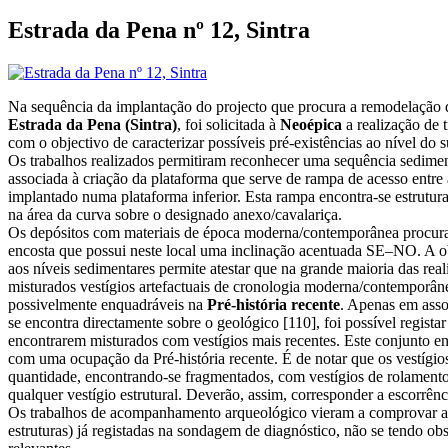
Estrada da Pena nº 12, Sintra
Na sequência da implantação do projecto que procura a remodelação d
Estrada da Pena (Sintra)
, foi solicitada à
Neoépica
a realização de 
com o objectivo de caracterizar possíveis pré-existências ao nível do 
Os trabalhos realizados permitiram reconhecer uma sequência sedimen
associada à criação da plataforma que serve de rampa de acesso entre 
implantado numa plataforma inferior. Esta rampa encontra-se estrutu
na área da curva sobre o designado anexo/cavalariça.
Os depósitos com materiais de época moderna/contemporânea procura
encosta que possui neste local uma inclinação acentuada SE–NO. A o
aos níveis sedimentares permite atestar que na grande maioria das rea
misturados vestígios artefactuais de cronologia moderna/contemporân
possivelmente enquadráveis na
Pré-história recente
. Apenas em asso
se encontra directamente sobre o geológico [110], foi possível regista
encontrarem misturados com vestígios mais recentes. Este conjunto e
com uma ocupação da Pré-história recente. É de notar que os vestíg
quantidade, encontrando-se fragmentados, com vestígios de rolamento
qualquer vestígio estrutural. Deverão, assim, corresponder a escorrênc
Os trabalhos de acompanhamento arqueológico vieram a comprovar as i
estruturas) já registadas na sondagem de diagnóstico, não se tendo ob