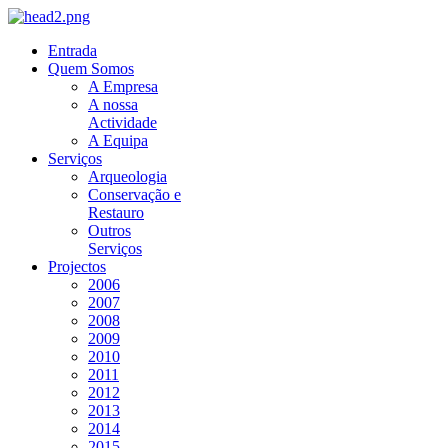
Entrada
Quem Somos
A Empresa
A nossa
Actividade
A Equipa
Serviços
Arqueologia
Conservação e
Restauro
Outros
Serviços
Projectos
2006
2007
2008
2009
2010
2011
2012
2013
2014
2015