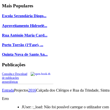
Mais
Populares
Escola Secundária Diogo...
Aproveitamento Hidroelé...
Rua António Maria Card...
Porto Torrão (1ªFase), ...
Quinta Nova de Santo An...
Publicações
Consulta e Download
de publicações
arqueológicas
Entrada
Projectos
2016
Calçada dos Clérigos e Rua da Trindade, Sintra
Erro
JUser: :_load: Não foi possível carregar o utilizador com