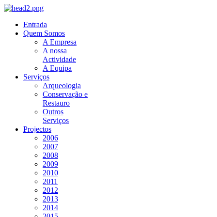
Entrada
Quem Somos
A Empresa
A nossa
Actividade
A Equipa
Serviços
Arqueologia
Conservação e
Restauro
Outros
Serviços
Projectos
2006
2007
2008
2009
2010
2011
2012
2013
2014
2015