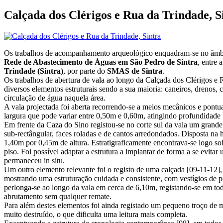
Calçada dos Clérigos e Rua da Trindade, S
Os trabalhos de acompanhamento arqueológico enquadram-se no âmbi
Rede de Abastecimento de Águas em São Pedro de Sintra
, entre 
Trindade (Sintra)
, por parte do
SMAS de Sintra
.
Os trabalhos de abertura de vala ao longo da Calçada dos Clérigos e 
diversos elementos estruturais sendo a sua maioria: caneiros, drenos, 
circulação de água naquela área.
A vala projectada foi aberta recorrendo-se a meios mecânicos e pon
largura que pode variar entre 0,50m e 0,60m, atingindo profundidad
Em frente da Caza do Sino registou-se no corte sul da vala um grande
sub-rectângular, faces roladas e de cantos arredondados. Disposta na 
1,40m por 0,45m de altura. Estratigraficamente encontrava-se logo so
piso. Foi possível adaptar a estrutura a implantar de forma a se evita
permaneceu in situ.
Um outro elemento relevante foi o registo de uma calçada [09-11-12]
mostrando uma estruturação cuidada e consistente, com vestígios de 
perlonga-se ao longo da vala em cerca de 6,10m, registando-se em tod
abrutamento sem qualquer remate.
Para além destes elementos foi ainda registado um pequeno troço de 
muito destruído, o que dificulta uma leitura mais completa.