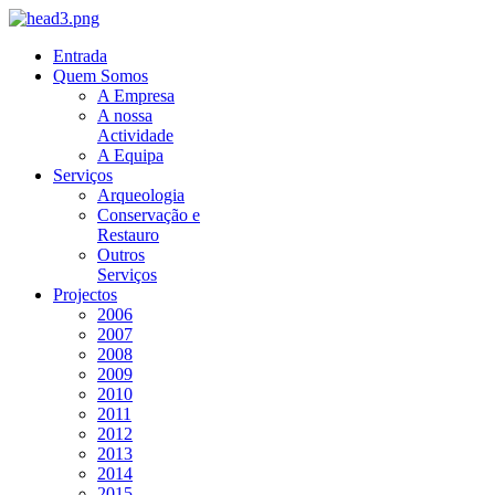
Entrada
Quem Somos
A Empresa
A nossa
Actividade
A Equipa
Serviços
Arqueologia
Conservação e
Restauro
Outros
Serviços
Projectos
2006
2007
2008
2009
2010
2011
2012
2013
2014
2015