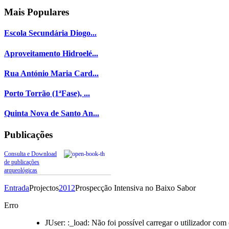
Mais
Populares
Escola Secundária Diogo...
Aproveitamento Hidroelé...
Rua António Maria Card...
Porto Torrão (1ªFase), ...
Quinta Nova de Santo An...
Publicações
Consulta e Download
de publicações
arqueológicas
Entrada
Projectos
2012
Prospecção Intensiva no Baixo Sabor
Erro
JUser: :_load: Não foi possível carregar o utilizador com