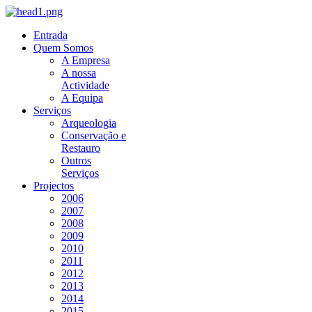
Entrada
Quem Somos
A Empresa
A nossa
Actividade
A Equipa
Serviços
Arqueologia
Conservação e
Restauro
Outros
Serviços
Projectos
2006
2007
2008
2009
2010
2011
2012
2013
2014
2015