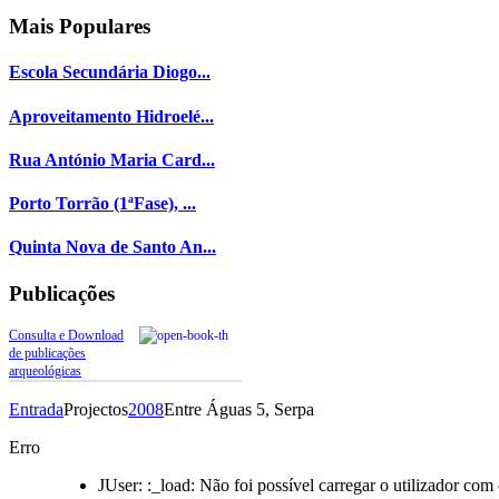
Mais
Populares
Escola Secundária Diogo...
Aproveitamento Hidroelé...
Rua António Maria Card...
Porto Torrão (1ªFase), ...
Quinta Nova de Santo An...
Publicações
Consulta e Download
de publicações
arqueológicas
Entrada
Projectos
2008
Entre Águas 5, Serpa
Erro
JUser: :_load: Não foi possível carregar o utilizador com