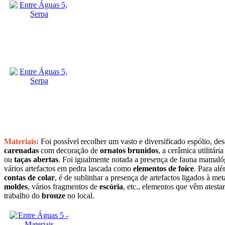
Materiais:
Foi possível recolher um vasto e diversificado espólio, de
carenadas
com decoração de
ornatos brunidos
, a cerâmica utilitár
ou
taças abertas
. Foi igualmente notada a presença de fauna mamal
vários artefactos em pedra lascada como
elementos de foice
. Para al
contas de colar
, é de sublinhar a presença de artefactos ligados à met
moldes
, vários fragmentos de
escória
, etc., elementos que vêm atesta
trabalho do
bronze
no local.