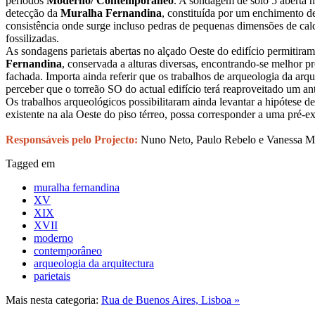
períodos
Moderno/ Contemporâneo
. A sondagem de solo 5 aberta no
detecção da
Muralha Fernandina
, constituída por um enchimento de
consistência onde surge incluso pedras de pequenas dimensões de cal
fossilizadas.
As sondagens parietais abertas no alçado Oeste do edifício permitira
Fernandina
, conservada a alturas diversas, encontrando-se melhor pr
fachada. Importa ainda referir que os trabalhos de arqueologia da arq
perceber que o torreão SO do actual edifício terá reaproveitado um an
Os trabalhos arqueológicos possibilitaram ainda levantar a hipótese
existente na ala Oeste do piso térreo, possa corresponder a uma pré-ex
Responsáveis pelo Projecto:
Nuno Neto, Paulo Rebelo e Vanessa M
Tagged em
muralha fernandina
XV
XIX
XVII
moderno
contemporâneo
arqueologia da arquitectura
parietais
Mais nesta categoria:
Rua de Buenos Aires, Lisboa »