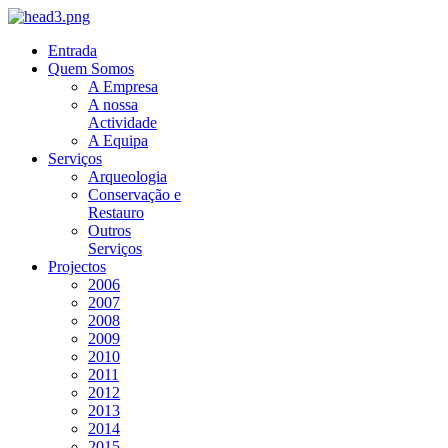
Entrada
Quem Somos
A Empresa
A nossa
Actividade
A Equipa
Serviços
Arqueologia
Conservação e
Restauro
Outros
Serviços
Projectos
2006
2007
2008
2009
2010
2011
2012
2013
2014
2015