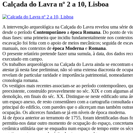
Calçada do Lavra nº 2 a 10, Lisboa
A intervenção arqueológica na Calçada do Lavra revelou uma série d
desde o período
Contemporâneo
a
época Romana
. Do ponto de vi
duas fases: uma primeira que incidiu fundamentalmente nos contextos
escavação foi feita com o apoio de meios mecânicos; seguida de esc
manuais, nos contextos de
época Moderna
e
Romana
.
O presente relatório pretende fazer uma sumula, à data, dos dados rec
executado em campo.
Os trabalhos arqueológicos na Calçada do Lavra ainda se encontram e
atestar já nesta fase preliminar, não só uma extensa diacronia de oc
revelam de particular raridade e importância patrimonial, nomeadame
cronologia romana.
Os vestígios mais recentes associam-se ao período contemporâneo, que
preexistente, construído provavelmente no séc. XIX e com algumas alte
demolição, em finais do séc. XX. Distingue-se neste edificado uma área
um espaço anexo, de resto consentâneo com a cartografia consultada
principal do edifício, com paredes que o alicerçam mas também outras
ocupação. Os alicerces fundam-se já em níveis de época moderna.
Já de época anterior ao terramoto de 1755, foram identificadas duas f
permitiu-nos datar outro momento de ocupação do espaço, concretame
cerâmica utilitária que se enquadra num espaço de tempo entre os séc