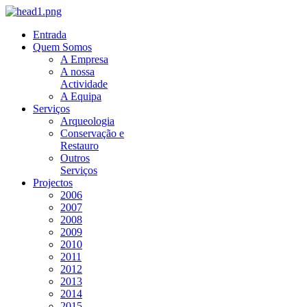
Entrada
Quem Somos
A Empresa
A nossa
Actividade
A Equipa
Serviços
Arqueologia
Conservação e
Restauro
Outros
Serviços
Projectos
2006
2007
2008
2009
2010
2011
2012
2013
2014
2015