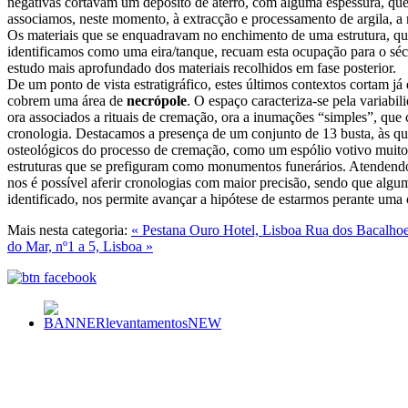
negativas cortavam um depósito de aterro, com alguma espessura, que
associamos, neste momento, à extracção e processamento de argila, a 
Os materiais que se enquadravam no enchimento de uma estrutura, qu
identificamos como uma eira/tanque, recuam esta ocupação para o s
estudo mais aprofundado dos materiais recolhidos em fase posterior.
De um ponto de vista estratigráfico, estes últimos contextos cortam já
cobrem uma área de
necrópole
. O espaço caracteriza-se pela variabil
ora associados a rituais de cremação, ora a inumações “simples”, q
cronologia. Destacamos a presença de um conjunto de 13 busta, às qua
osteológicos do processo de cremação, como um espólio votivo muito
estruturas que se prefiguram como monumentos funerários. Atendendo 
nos é possível aferir cronologias com maior precisão, sendo que algum
identificado, nos permite avançar a hipótese de estarmos perante uma 
Mais nesta categoria:
« Pestana Ouro Hotel, Lisboa
Rua dos Bacalhoei
do Mar, nº1 a 5, Lisboa »